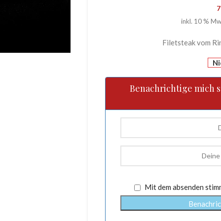
7
inkl. 10 % Mw
Filetsteak vom Ri
Ni
Benachrichtige mich sob
Mit dem absenden stim
Benachric