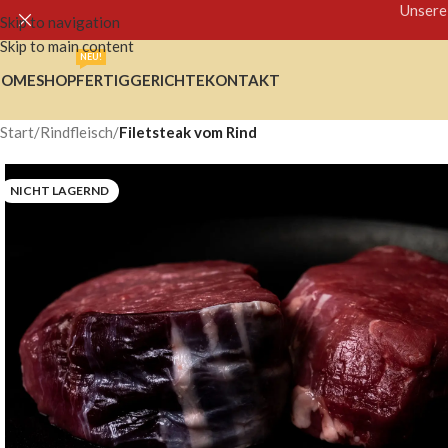
Unsere
Skip to navigation
Skip to main content
NEU!
HOME
SHOP
FERTIGGERICHTE
KONTAKT
Start
/
Rindfleisch
/
Filetsteak vom Rind
NICHT LAGERND