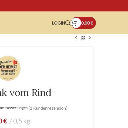
LOGIN
0,00
€
eak vom Rind
samtbewertungen
(
1
Kundenrezension)
0
€
0,5 kg