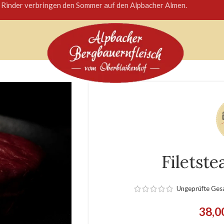
 Rinder verbringen den Sommer auf den Alpbacher Almen.
Filetst
Ungeprüfte Ge
38,0