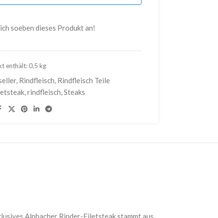
ich soeben dieses Produkt an!
t enthält: 0,5
kg
eller
,
Rindfleisch
,
Rindfleisch Teile
letsteak
,
rindfleisch
,
Steaks
klusives Alpbacher Rinder-Filetsteak stammt aus