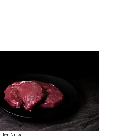
 der Nuss
Suppenknoche