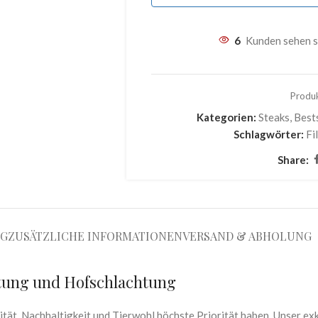
6
Kunden sehen s
Produk
Kategorien:
Steaks
,
Bests
Schlagwörter:
Fi
Share:
NG
ZUSÄTZLICHE INFORMATIONEN
VERSAND & ABHOLUNG
ltung und Hofschlachtung
tät, Nachhaltigkeit und Tierwohl höchste Priorität haben. Unser ex