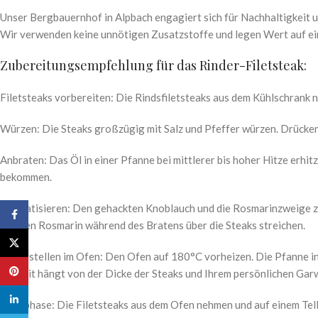
Unser Bergbauernhof in Alpbach engagiert sich für Nachhaltigkeit 
Wir verwenden keine unnötigen Zusatzstoffe und legen Wert auf ei
Zubereitungsempfehlung für das Rinder-Filetsteak:
Filetsteaks vorbereiten: Die Rindsfiletsteaks aus dem Kühlschran
Würzen: Die Steaks großzügig mit Salz und Pfeffer würzen. Drücken S
Anbraten: Das Öl in einer Pfanne bei mittlerer bis hoher Hitze erhi
bekommen.
Aromatisieren: Den gehackten Knoblauch und die Rosmarinzweige zu
Facebook
und den Rosmarin während des Bratens über die Steaks streichen.
X
Fertigstellen im Ofen: Den Ofen auf 180°C vorheizen. Die Pfanne i
Pinterest
Garzeit hängt von der Dicke der Steaks und Ihrem persönlichen Gar
linkedin
Ruhephase: Die Filetsteaks aus dem Ofen nehmen und auf einem Telle