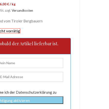
6,00
€
/
kg
St.
zzgl.
Versandkosten
nd vom Tiroler Bergbauern
cht vorrätig
ald der Artikel lieferbar ist.
me ich der
Datenschutzerklärung
zu
htigung aktivieren