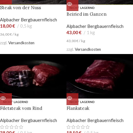
Steak von der Nuss
NICHT LAGERND
Beiried im Ganzen
Alpbacher Bergbauernfleisch
18,00
€
0,5 kg
Alpbacher Bergbauernfleisch
43,00
€
1 kg
36,00
€
/
kg
43,00
€
/
kg
zzgl.
Versandkosten
zzgl.
Versandkosten
NICHT LAGERND
NICHT LAGERND
Filetsteak vom Rind
Flanksteak
Alpbacher Bergbauernfleisch
Alpbacher Bergbauernfleisch
38,00
€
0,5 kg
18,50
€
0,5 kg