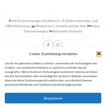
🥩100 % hochwertiges Rindfleisch | 🥛Silofrei reine Heu- und
Milchfütterung | 🏔Mindestens 1 Sommer auf der Alm 🛤Keine
Transportwege | 🐄Naturnahe Aufzucht
Cookie-Zustimmung verwalten
Um dir ein optimales Erlebnis zu bieten, verwenden wir Technologien wie
Cookies, um Geräteinformationen zu speichern und/oder darauf
NÜTZLICHE LINKS
zuzugreifen. Wenn du diesen Technologien zustimmst, können wir Daten
wie das Surfverhalten oder eindeutige IDs auf dieser Website verarbeiten.
ALPBACH INFOS
Wenn du deine Zustimmung nicht erteilst oder zurückziehst, können
bestimmte Merkmale und Funktionen beeinträchtigt werden.
PARTNERLINKS
Akzeptieren
RECHTLICHES
Ⓒ Alpbacher Bergbauernfleisch
| 2025 CREATED BY
COMPUTERMOBIL
.