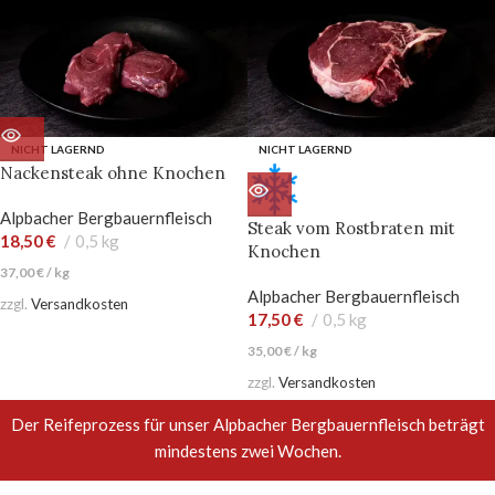
NICHT LAGERND
NICHT LAGERND
Nackensteak ohne Knochen
Alpbacher Bergbauernfleisch
Steak vom Rostbraten mit
18,50
€
0,5 kg
Knochen
37,00
€
/
kg
Alpbacher Bergbauernfleisch
zzgl.
Versandkosten
17,50
€
0,5 kg
35,00
€
/
kg
zzgl.
Versandkosten
Der Reifeprozess für unser Alpbacher Bergbauernfleisch beträgt
mindestens zwei Wochen.