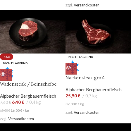
zzgl.
Versandkosten
-16%
NICHT LAGERND
NICHT LAGERND
Nackensteak groß
Wadensteak / Beinscheibe
Alpbacher Bergbauernfleisch
25,90
€
0,7 kg
Alpbacher Bergbauernfleisch
6,40
€
0,4 kg
7,60
€
37,00
€
/
kg
16,00
€
/
kg
19,00
€
zzgl.
Versandkosten
zzgl.
Versandkosten