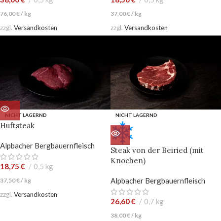
76,00
€
/
kg
37,00
€
/
kg
zzgl.
Versandkosten
zzgl.
Versandkosten
NICHT LAGERND
NICHT LAGERND
Huftsteak
Alpbacher Bergbauernfleisch
Steak von der Beiried (mit
Knochen)
18,75
€
0,5 kg
Alpbacher Bergbauernfleisch
37,50
€
/
kg
zzgl.
Versandkosten
26,60
€
0,7 kg
38,00
€
/
kg