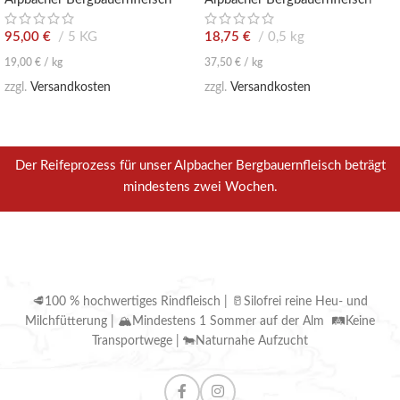
95,00
€
5 KG
18,75
€
0,5 kg
19,00
€
/
kg
37,50
€
/
kg
zzgl.
Versandkosten
zzgl.
Versandkosten
Der Reifeprozess für unser Alpbacher Bergbauernfleisch beträgt
mindestens zwei Wochen.
🥩100 % hochwertiges Rindfleisch | 🥛Silofrei reine Heu- und
Milchfütterung | 🏔Mindestens 1 Sommer auf der Alm 🛤Keine
Transportwege | 🐄Naturnahe Aufzucht