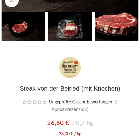
Zum vergrößern anklicken
Steak von der Beiried (mit Knochen)
(
1
Ungeprüfte Gesamtbewertungen
Kundenrezension)
26,60
€
0,7 kg
38,00
€
/
kg