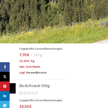
18,00
€
/
kg
inkl. 10 % MwSt.
zzgl.
Versandkosten
Rindfleisch Burger Patties
zwei Stück (2 x ca. 180g)
Ungeprüfte Gesamtbewertungen
7,70
€
360g
21,39
€
/
kg
inkl. 10 % MwSt.
Facebook
zzgl.
Versandkosten
X
Siedefleisch 500g
Pinterest
linkedin
Ungeprüfte Gesamtbewertungen
Telegram
10,50
€