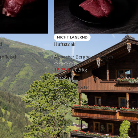
NICHT LAGERND
d
Huftsteak
rnfleisch
Alpbacher Bergbauernfleisch
18,75
€
0,5 kg
37,50
€
/
kg
zzgl.
Versandkosten