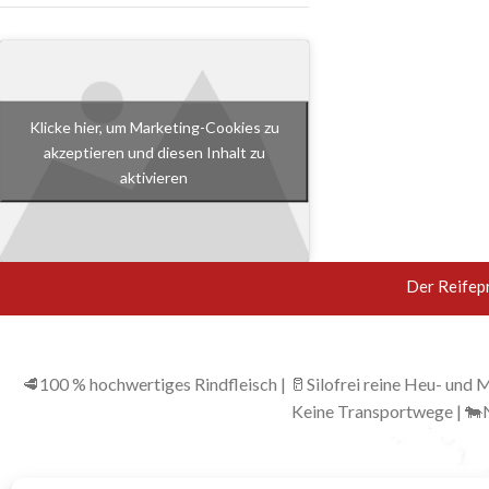
Klicke hier, um Marketing-Cookies zu
akzeptieren und diesen Inhalt zu
aktivieren
Der Reifep
🥩100 % hochwertiges Rindfleisch | 🥛Silofrei reine Heu- und
Keine Transportwege | 🐄