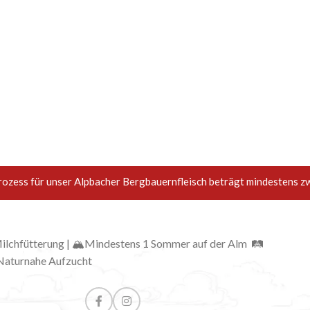
rozess für unser Alpbacher Bergbauernfleisch beträgt mindestens z
 Milchfütterung | 🏔Mindestens 1 Sommer auf der Alm 🛤
Naturnahe Aufzucht