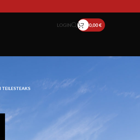
LOGIN
0,00
€
 TEILE
STEAKS
18
24