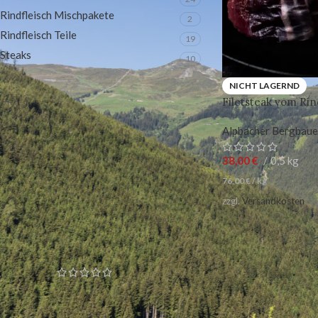
Rindfleisch Mischpakete
2
Rindfleisch Teile
19
Steaks
10
NICHT LAGERND
Filetsteak vom Rin
NACH PRODUKT STATUS FILTERN
Alpbacher Bergbaue
In Aktion
38,00
€
0,5 kg
Auf Lager
76,00
€
/
kg
zzgl.
Versandkosten
BELIEBTESTE PRODUKTE
Rindfleischpaket 10kg
Ungeprüfte Gesamtbewertungen
180,00
€
10 KG