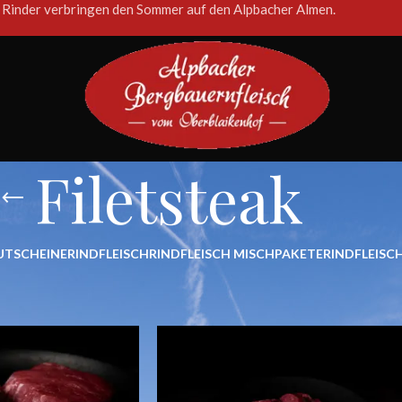
 Rinder verbringen den Sommer auf den Alpbacher Almen.
Filetsteak
UTSCHEINE
RINDFLEISCH
RINDFLEISCH MISCHPAKETE
RINDFLEISCH
schlagwortet mit „Filetsteak“
Show
9
12