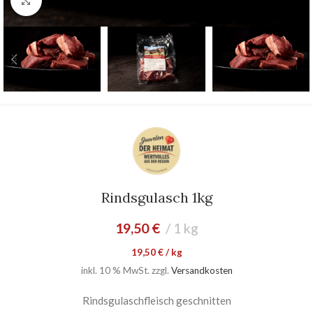
Zum vergrößern anklicken
Rindsgulasch 1kg
19,50
€
1 kg
19,50
€
/
kg
inkl. 10 % MwSt.
zzgl.
Versandkosten
Rindsgulaschfleisch geschnitten