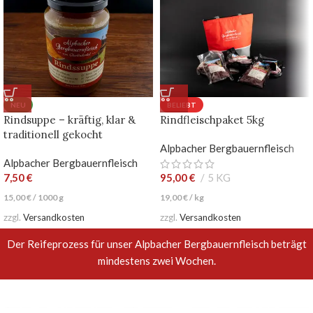
NEU
BELIEBT
Rindsuppe – kräftig, klar &
Rindfleischpaket 5kg
traditionell gekocht
Alpbacher Bergbauernfleisch
Alpbacher Bergbauernfleisch
7,50
€
95,00
€
5 KG
15,00
€
/
1000
g
19,00
€
/
kg
zzgl.
Versandkosten
zzgl.
Versandkosten
Der Reifeprozess für unser Alpbacher Bergbauernfleisch beträgt
mindestens zwei Wochen.