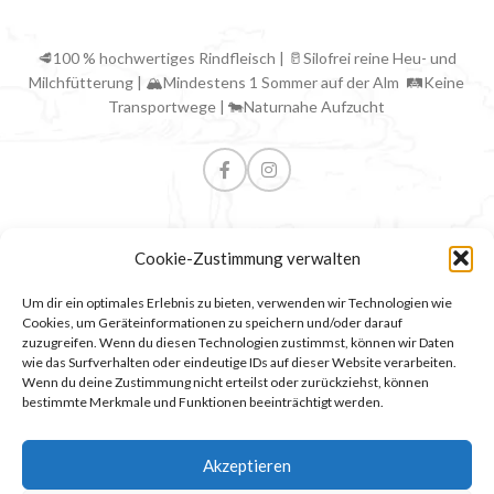
🥩100 % hochwertiges Rindfleisch | 🥛Silofrei reine Heu- und
Milchfütterung | 🏔Mindestens 1 Sommer auf der Alm 🛤Keine
Transportwege | 🐄Naturnahe Aufzucht
Cookie-Zustimmung verwalten
NÜTZLICHE LINKS
Um dir ein optimales Erlebnis zu bieten, verwenden wir Technologien wie
Cookies, um Geräteinformationen zu speichern und/oder darauf
ALPBACH INFOS
zuzugreifen. Wenn du diesen Technologien zustimmst, können wir Daten
wie das Surfverhalten oder eindeutige IDs auf dieser Website verarbeiten.
PARTNERLINKS
Wenn du deine Zustimmung nicht erteilst oder zurückziehst, können
bestimmte Merkmale und Funktionen beeinträchtigt werden.
RECHTLICHES
Ⓒ Alpbacher Bergbauernfleisch
| 2025 CREATED BY
COMPUTERMOBIL
.
Akzeptieren
PREMIUM E-COMMERCE SOLUTIONS. |
Mastodon