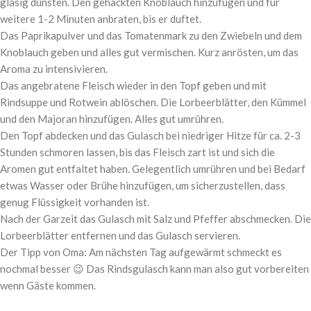
glasig dünsten. Den gehackten Knoblauch hinzufügen und für
weitere 1-2 Minuten anbraten, bis er duftet.
Das Paprikapulver und das Tomatenmark zu den Zwiebeln und dem
Knoblauch geben und alles gut vermischen. Kurz anrösten, um das
Aroma zu intensivieren.
Das angebratene Fleisch wieder in den Topf geben und mit
Rindsuppe und Rotwein ablöschen. Die Lorbeerblätter, den Kümmel
und den Majoran hinzufügen. Alles gut umrühren.
Den Topf abdecken und das Gulasch bei niedriger Hitze für ca. 2-3
Stunden schmoren lassen, bis das Fleisch zart ist und sich die
Aromen gut entfaltet haben. Gelegentlich umrühren und bei Bedarf
etwas Wasser oder Brühe hinzufügen, um sicherzustellen, dass
genug Flüssigkeit vorhanden ist.
Nach der Garzeit das Gulasch mit Salz und Pfeffer abschmecken. Die
Lorbeerblätter entfernen und das Gulasch servieren.
Der Tipp von Oma: Am nächsten Tag aufgewärmt schmeckt es
nochmal besser 😉 Das Rindsgulasch kann man also gut vorbereiten
wenn Gäste kommen.