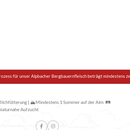
rozess für unser Alpbacher Bergbauernfleisch beträgt mindestens z
 Milchfütterung | 🏔Mindestens 1 Sommer auf der Alm 🛤
Naturnahe Aufzucht