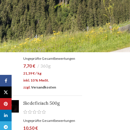
18,00
€
/
kg
inkl. 10 % MwSt.
zzgl.
Versandkosten
Rindfleisch Burger Patties
zwei Stück (2 x ca. 180g)
Ungeprüfte Gesamtbewertungen
7,70
€
360g
21,39
€
/
kg
inkl. 10 % MwSt.
Facebook
zzgl.
Versandkosten
X
Siedefleisch 500g
Pinterest
linkedin
Ungeprüfte Gesamtbewertungen
Telegram
10,50
€