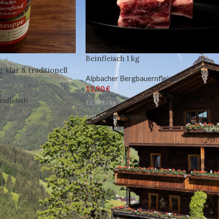
Beinfleisch 1 kg
, klar & traditionell
Alpbacher Bergbauernfleisch
12,90
€
rnfleisch
12,90
€
/
kg
zzgl.
Versandkosten