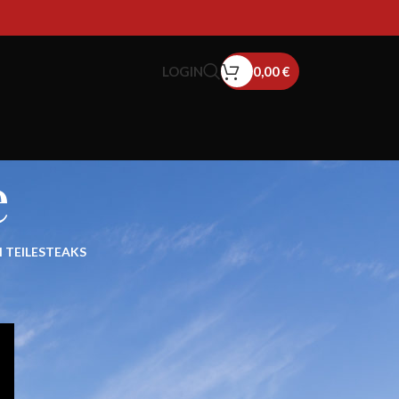
LOGIN
0,00
€
e
 TEILE
STEAKS
18
24