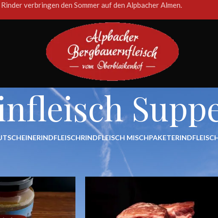
 Rinder verbringen den Sommer auf den Alpbacher Almen.
infleisch Supp
UTSCHEINE
RINDFLEISCH
RINDFLEISCH MISCHPAKETE
RINDFLEISCH
schlagwortet mit „Beinfleisch Suppe“
Show
9
12