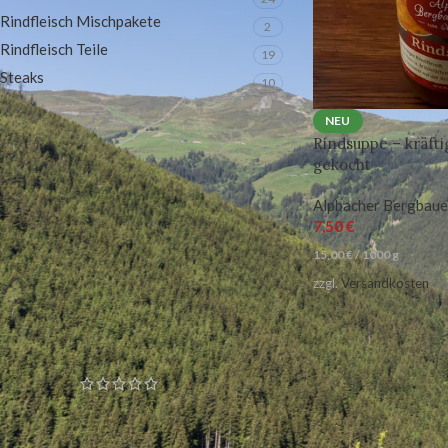
Rindfleisch Mischpakete
2
Rindfleisch Teile
19
Steaks
10
NEU
Rindsuppe – kräftig
NACH PRODUKT STATUS FILTERN
gekocht
In Aktion
Alpbacher Bergbaue
7,50
€
Auf Lager
15,00
€
/
1000
g
zzgl.
Versandkosten
BELIEBTESTE PRODUKTE
Rindfleischpaket 10kg
Ungeprüfte Gesamtbewertungen
180,00
€
10 KG