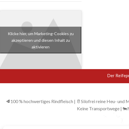
Klicke hier, um Marketing-Cookies zu
akzeptieren und diesen Inhalt zu
aktivieren
Der Reifep
🥩100 % hochwertiges Rindfleisch | 🥛Silofrei reine Heu- und
Keine Transportwege | 🐄